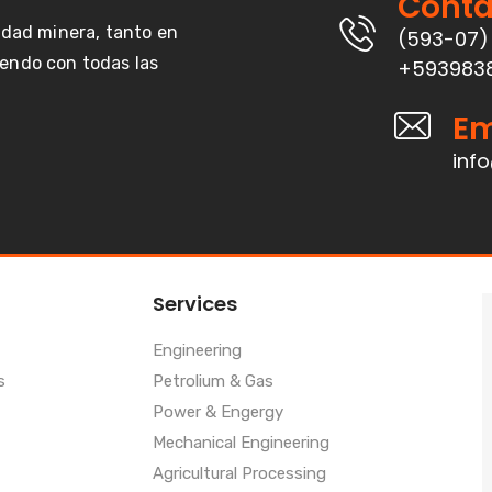
Contá
vidad minera, tanto en
(593-07)
endo con todas las
+593983
Em
inf
Services
Engineering
s
Petrolium & Gas
Power & Engergy
Mechanical Engineering
Agricultural Processing