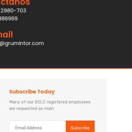
ctanos
 2980-703
886969
ail
o@grumintor.com
Subscribe Today
Many of our SELC registered employees
are requested as main