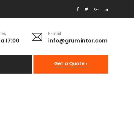
rnes
E-mail
 a 17:00
info@grumintor.com
Get a Quote